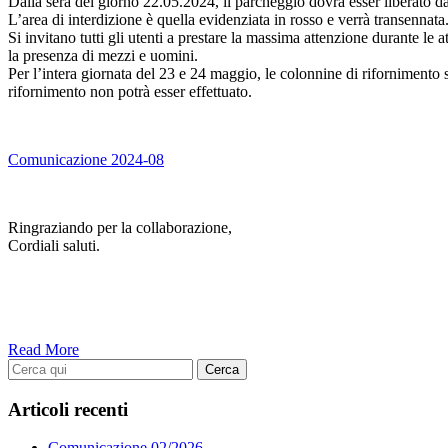
Dalla sera del giorno 22.05.2024, il parcheggio dovrà esser liberato da 
L’area di interdizione è quella evidenziata in rosso e verrà transennata
Si invitano tutti gli utenti a prestare la massima attenzione durante le a
la presenza di mezzi e uomini.
Per l’intera giornata del 23 e 24 maggio, le colonnine di rifornimento s
rifornimento non potrà esser effettuato.
Comunicazione 2024-08
Ringraziando per la collaborazione,
Cordiali saluti.
Read More
Articoli recenti
Comunicazione 02/2026